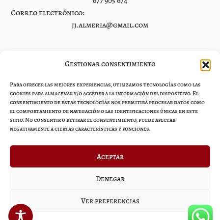
677 905 674
Correo electrónico:
jj.almeria@gmail.com
Gestionar consentimiento
Legal
Para ofrecer las mejores experiencias, utilizamos tecnologías como las
Aviso legal
cookies para almacenar y/o acceder a la información del dispositivo. El
consentimiento de estas tecnologías nos permitirá procesar datos como
Política de privacidad
el comportamiento de navegación o las identificaciones únicas en este
sitio. No consentir o retirar el consentimiento, puede afectar
Accesibilidad
negativamente a ciertas características y funciones.
Política de cookies (UE)
Aceptar
Denegar
Ver preferencias